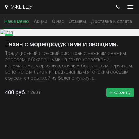
УЖЕ ЕДУ
Наше меню
Акции
О нас
Отзывы
Доставка и оплата
Тяхан с морепродуктами и овощами.
Традиционный японский рис тяхан с нежным свежим
лососем, обжаренными на гриле креветками,
кальмарами, морковью, сочным болгарским перчиком,
золотистым луком и традиционным японским соевым
соусом с посыпкой из белого кунжута.
400 руб.
260 г
в корзину